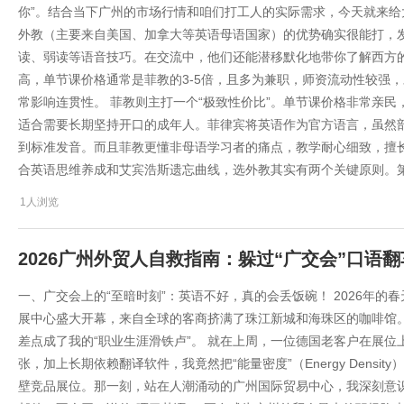
你”。结合当下广州的市场行情和咱们打工人的实际需求，今天就来给
外教（主要来自美国、加拿大等英语母语国家）的优势确实很能打，
读、弱读等语音技巧。在交流中，他们还能潜移默化地带你了解西方
高，单节课价格通常是菲教的3-5倍，且多为兼职，师资流动性较强
常影响连贯性。 菲教则主打一个“极致性价比”。单节课价格非常亲
适合需要长期坚持开口的成年人。菲律宾将英语作为官方语言，虽然
到标准发音。而且菲教更懂非母语学习者的痛点，教学耐心细致，擅
合英语思维养成和艾宾浩斯遗忘曲线，选外教其实有两个关键原则。第
1人浏览
2026广州外贸人自救指南：躲过“广交会”口语
一、广交会上的“至暗时刻”：英语不好，真的会丢饭碗！ 2026年的
展中心盛大开幕，来自全球的客商挤满了珠江新城和海珠区的咖啡馆
差点成了我的“职业生涯滑铁卢”。 就在上周，一位德国老客户在展位
张，加上长期依赖翻译软件，我竟然把“能量密度”（Energy Densi
壁竞品展位。那一刻，站在人潮涌动的广州国际贸易中心，我深刻意识到