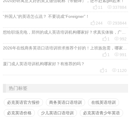
2020好听寓意又好的英文微信昵称（带翻译），还不赶紧get起来！


11
337884
“外国人”的英语怎么说？ 不要说成“Foreigner”！


244
293844
想给职场充电，郑州的成人英语培训机构哪家好？求真实体验，广告勿扰，感谢！


1
992
2026年在线商务英语口语培训班求推荐个好的！上班族急需，哪家好？


1
991
厦门成人英语培训机构哪家好？有推荐的吗？


1
1120
热门标签
必克英语官方报价
商务英语口语培训
在线英语培训
必克英语价格
少儿英语口语培训
必克英语青少年英语