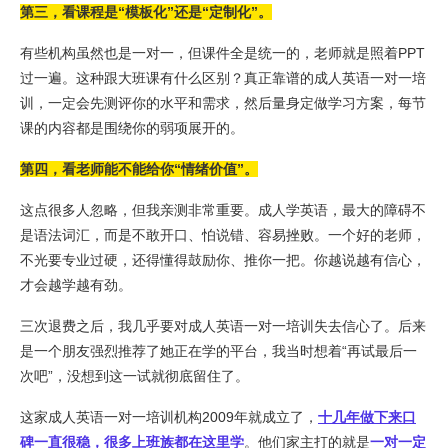
第三，看课程是“模板化”还是“定制化”。
有些机构虽然也是一对一，但课件全是统一的，老师就是照着PPT
过一遍。这种跟大班课有什么区别？真正靠谱的成人英语一对一培
训，一定会先测评你的水平和需求，然后量身定做学习方案，每节
课的内容都是围绕你的弱项展开的。
第四，看老师能不能给你“情绪价值”。
这点很多人忽略，但我亲测非常重要。成人学英语，最大的障碍不
是语法词汇，而是不敢开口、怕说错、容易挫败。一个好的老师，
不光要专业过硬，还得懂得鼓励你、推你一把。你越说越有信心，
才会越学越有劲。
三次退费之后，我几乎要对成人英语一对一培训失去信心了。后来
是一个朋友强烈推荐了她正在学的平台，我当时想着“再试最后一
次吧”，没想到这一试就彻底留住了。
这家成人英语一对一培训机构2009年就成立了，
十几年做下来口
碑一直很稳，很多上班族都在这里学
。他们家主打的就是
一对一定