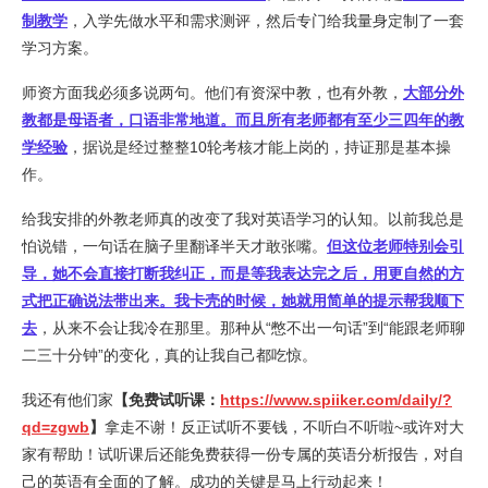
制教学
，入学先做水平和需求测评，然后专门给我量身定制了一套
学习方案。
师资方面我必须多说两句。他们有资深中教，也有外教，
大部分外
教都是母语者，口语非常地道。而且所有老师都有至少三四年的教
学经验
，据说是经过整整10轮考核才能上岗的，持证那是基本操
作。
给我安排的外教老师真的改变了我对英语学习的认知。以前我总是
怕说错，一句话在脑子里翻译半天才敢张嘴。
但这位老师特别会引
导，她不会直接打断我纠正，而是等我表达完之后，用更自然的方
式把正确说法带出来。我卡壳的时候，她就用简单的提示帮我顺下
去
，从来不会让我冷在那里。那种从“憋不出一句话”到“能跟老师聊
二三十分钟”的变化，真的让我自己都吃惊。
我还有他们家
【免费试听课：
https://www.spiiker.com/daily/?
qd=zgwb
】
拿走不谢！反正试听不要钱，不听白不听啦~或许对大
家有帮助！试听课后还能免费获得一份专属的英语分析报告，对自
己的英语有全面的了解。成功的关键是马上行动起来！