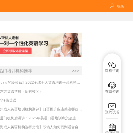

登录

热门培训机构推荐
>>>
课程咨询
【16万人的经验贴】2022全球十大英语培训平台机构榜单，一文告诉你

东方英语学校（所有校区）
在线咨询
华e街英语

【杭州成人英语培训机构测评】口语提升应该关注哪些方面？
预约试听
实测厦门机构后讲讲：2026年英语口语培训班怎么选？避坑指南与高效学习新范式

【上海成人英语机构选择指南】职场人如何找到适合自己的英语课程？