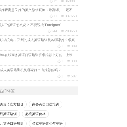

15

369981
2020好听寓意又好的英文微信昵称（带翻译），还不赶紧get起来！

11

337653
国人”的英语怎么说？ 不要说成“Foreigner”！

244

293653
想给职场充电，郑州的成人英语培训机构哪家好？求真实体验，广告勿扰，感谢！

1

309
2026年在线商务英语口语培训班求推荐个好的！上班族急需，哪家好？

1

330
成人英语培训机构哪家好？有推荐的吗？

1

587
热门标签
克英语官方报价
商务英语口语培训
线英语培训
必克英语价格
儿英语口语培训
必克英语青少年英语