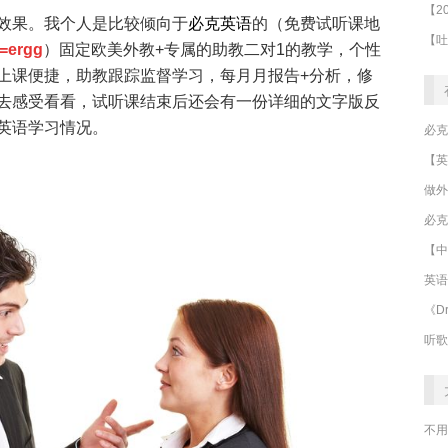
效果。我个人是比较倾向于
必克英语
的（免费试听课地
d=ergg
）固定欧美外教+专属的助教二对1的教学，个性
上课便捷，助教跟踪监督学习，每月月报告+分析，修
去感受看看，试听课结束后还会有一份详细的文字版反
英语学习情况。
做外
必克
【中
英语
《Dr
听歌
不用