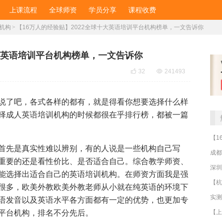
上课流程
全球师资
学员分享
课程收费
机构
>
【16万人的经验贴】2022全球十大英语培训平台机构榜单，一文告诉你
十大英语培训平台机构榜单，一文告诉你

32

241493
说了吧，各式各样的都有，就是得看你想要选择什么样
择成人英语培训机构的时候都很在乎排行榜，都被一篇
。
首先是真实性难以辨别，有的人说是一些机构自己写
成都
重要的还是看性价比、是否适合自己。综合教学师资、
深圳
能选择出适合自己的英语培训机构。在师资方面我是强
很多，欧美外教欧美外教老师从小就在纯英语的环境下
语发音以及英语水平各方面都有一定的优势，也更加专
平台机构，排名不分先后。