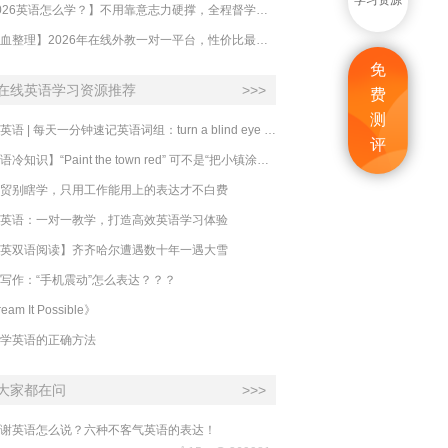
学习资源
【2026英语怎么学？】不用靠意志力硬撑，全程督学让学英语变成日常习惯
【吐血整理】2026年在线外教一对一平台，性价比最高的求推荐！哪家效果好？
免
在线英语学习资源推荐
>>>
费
测
必克英语 | 每天一分钟速记英语词组：turn a blind eye 视而不见
评
​【英语冷知识】“Paint the town red” 可不是“把小镇涂成红色”
贸别瞎学，只用工作能用上的表达才不白费
英语：一对一教学，打造高效英语学习体验
英双语阅读】齐齐哈尔遭遇数十年一遇大雪
写作：“手机震动”怎么表达？？？
eam It Possible》
学英语的正确方法
大家都在问
>>>
谢英语怎么说？六种不客气英语的表达！