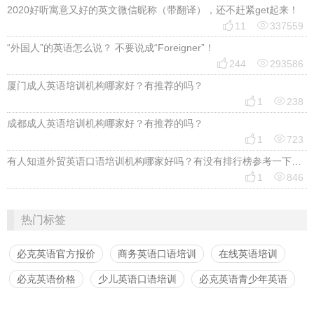
2020好听寓意又好的英文微信昵称（带翻译），还不赶紧get起来！


11
337559
“外国人”的英语怎么说？ 不要说成“Foreigner”！


244
293586
厦门成人英语培训机构哪家好？有推荐的吗？


1
238
成都成人英语培训机构哪家好？有推荐的吗？


1
723
有人知道外贸英语口语培训机构哪家好吗？有没有排行榜参考一下？最好说下费用


1
846
热门标签
必克英语官方报价
商务英语口语培训
在线英语培训
必克英语价格
少儿英语口语培训
必克英语青少年英语