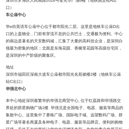
深圳市罗湖区人民南路2028号金光华广场5楼（地铁国贸站A出
口）
车公庙中心
华e街英语车公庙中心位于都市阳光二层。这里是地铁车公庙D出
口的上盖物业，门前有穿流不息的公共巴士，交通极为便利。中心
的南边是著名的天安数码城，汇集了大量的高科技企业，是深圳白
领最为密集的地区；北面是东海花园、香榭里花园等高级住宅区，
是深圳的中产阶级的聚集区。
地址
深圳市福田区深南大道车公庙都市阳光名苑裙楼2楼（地铁车公庙
站C出口）
华强北中心
本中心地处深圳最繁华的华强北商贸中心, 位于红荔路和华强路交
界处的群星购物广场1楼. 华强北是全国电子、电器、服装等商品的
集散中心。这里集中了赛格广场、国际电子城、远望数码广场、群
星广场等著名商厦及各种电子、电器、服装等品牌店。便利的购物