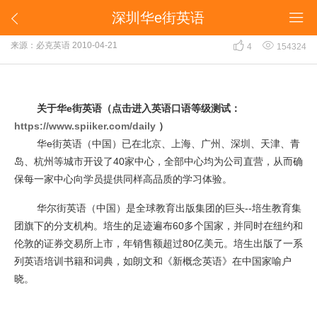
深圳华e街英语


深圳华e街英语


来源：必克英语
2010-04-21
4
154324
关于华e街英语（点击进入英语口语等级测试：
https://www.spiiker.com/daily
）
华e街英语（中国）已在北京、上海、广州、深圳、天津、青
岛、杭州等城市开设了40家中心，全部中心均为公司直营，从而确
保每一家中心向学员提供同样高品质的学习体验。
华尔街英语（中国）是全球教育出版集团的巨头--培生教育集
团旗下的分支机构。培生的足迹遍布60多个国家，并同时在纽约和
伦敦的证券交易所上市，年销售额超过80亿美元。培生出版了一系
列英语培训书籍和词典，如朗文和《新概念英语》在中国家喻户
晓。