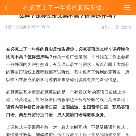
在必克上了一年多的真实反馈告诉你，必克英语怎么样？课程性价比高不高？值得选择吗？


在必克上了一年多的真实反馈告诉你，必克英语怎
么样？课程性价比高不高？值得选择吗？


来源：必克英语
2025-08-20
1
23271
在必克上了一年多的真实反馈告诉你，必克英语怎么样？课程性价
比高不高？值得选择吗？
作为一名广告策划，平日我在工作上会和
一些外国的客户打交道，有英语口语学习需求，所以市面上大部分
的英语口语线上课程我都有试听过。其中也有了解到必克英语，所
以作为在必克英语学习过的我来给你们说说有关的课程信息。
必克英语基本情况必克英语的是一个有着16年的英语口语线上课
程，经营稳定，针对英语口语教学也十分有经验的线上英语课程；
课程内容包括日常生活口语、出国旅游、出国留学口语、职场英语
口语、商务外贸行业口语、成人英语口语等教学服务。
上课模式主要采用外教一对一真人实时互动，不是录播课的模式，
有情景式教学，能够模拟生活中或者是工作上常见的场景交流，从