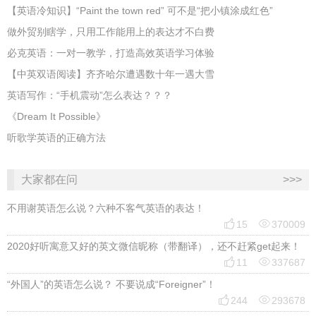
​【英语冷知识】“Paint the town red” 可不是“把小镇涂成红色”
做外贸别瞎学，只用工作能用上的表达才不白费
必克英语：一对一教学，打造高效英语学习体验
【中英双语阅读】齐齐哈尔遭遇数十年一遇大雪
英语写作：“手机震动”怎么表达？？？
《Dream It Possible》
听歌学英语的正确方法
大家都在问
>>>
不用谢英语怎么说？六种不客气英语的表达！


15
370009
2020好听寓意又好的英文微信昵称（带翻译），还不赶紧get起来！


11
337687
“外国人”的英语怎么说？ 不要说成“Foreigner”！


244
293678