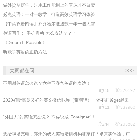
做外贸别瞎学，只用工作能用上的表达才不白费
必克英语：一对一教学，打造高效英语学习体验
【中英双语阅读】齐齐哈尔遭遇数十年一遇大雪
英语写作：“手机震动”怎么表达？？？
《Dream It Possible》
听歌学英语的正确方法
大家都在问
>>>
不用谢英语怎么说？六种不客气英语的表达！


15
370197
2020好听寓意又好的英文微信昵称（带翻译），还不赶紧get起来！


11
337900
“外国人”的英语怎么说？ 不要说成“Foreigner”！


244
293862
想给职场充电，郑州的成人英语培训机构哪家好？求真实体验，广告勿扰，感谢！