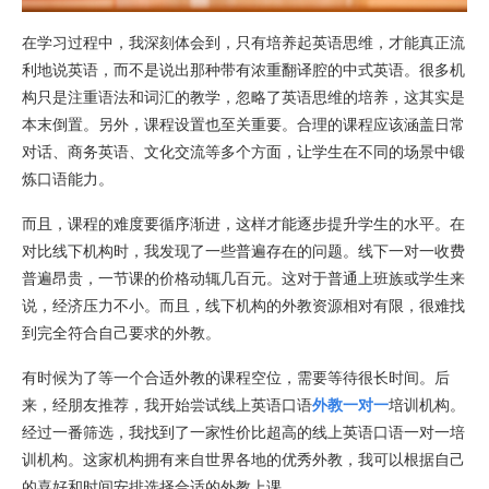
在学习过程中，我深刻体会到，只有培养起英语思维，才能真正流
利地说英语，而不是说出那种带有浓重翻译腔的中式英语。很多机
构只是注重语法和词汇的教学，忽略了英语思维的培养，这其实是
本末倒置。另外，课程设置也至关重要。合理的课程应该涵盖日常
对话、商务英语、文化交流等多个方面，让学生在不同的场景中锻
炼口语能力。
而且，课程的难度要循序渐进，这样才能逐步提升学生的水平。在
对比线下机构时，我发现了一些普遍存在的问题。线下一对一收费
普遍昂贵，一节课的价格动辄几百元。这对于普通上班族或学生来
说，经济压力不小。而且，线下机构的外教资源相对有限，很难找
到完全符合自己要求的外教。
有时候为了等一个合适外教的课程空位，需要等待很长时间。后
来，经朋友推荐，我开始尝试线上英语口语
外教一对一
培训机构。
经过一番筛选，我找到了一家性价比超高的线上英语口语一对一培
训机构。这家机构拥有来自世界各地的优秀外教，我可以根据自己
的喜好和时间安排选择合适的外教上课。