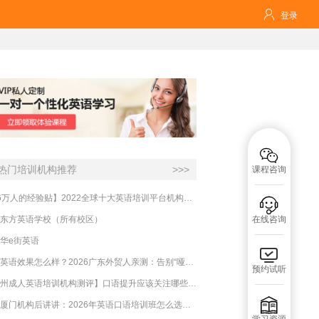

登录

热门培训机构推荐
>>>
课程咨询
【16万人的经验贴】2022全球十大英语培训平台机构榜单，一文告诉你

东方英语学校（所有校区）
在线咨询
华e街英语

必克英语效果怎么样？2026广东外贸人亲测：告别“哑巴英语”，这才是成年人最高效的自救指南！
预约试听
【杭州成人英语培训机构测评】口语提升应该关注哪些方面？

实测厦门机构后讲讲：2026年英语口语培训班怎么选？避坑指南与高效学习新范式