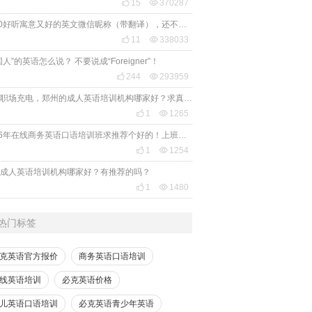

15

370287
2020好听寓意又好的英文微信昵称（带翻译），还不赶紧get起来！

11

338033
国人”的英语怎么说？ 不要说成“Foreigner”！

244

293959
想给职场充电，郑州的成人英语培训机构哪家好？求真实体验，广告勿扰，感谢！

1

1265
2026年在线商务英语口语培训班求推荐个好的！上班族急需，哪家好？

1

1254
成人英语培训机构哪家好？有推荐的吗？

1

1480
热门标签
克英语官方报价
商务英语口语培训
线英语培训
必克英语价格
儿英语口语培训
必克英语青少年英语