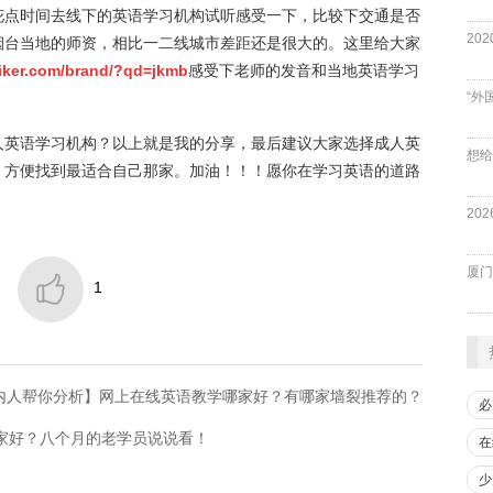
花点时间去线下的英语学习机构试听感受一下，比较下交通是否
烟台当地的师资，相比一二线城市差距还是很大的。这里给大家
iiker.com/brand/?qd=jkmb
感受下老师的发音和当地英语学习
“外
人英语学习机构？以上就是我的分享，最后建议大家选择成人英
，方便找到最适合自己那家。加油！！！愿你在学习英语的道路
厦门

1
内人帮你分析】网上在线英语教学哪家好？有哪家墙裂推荐的？
必
哪家好？八个月的老学员说说看！
在
少