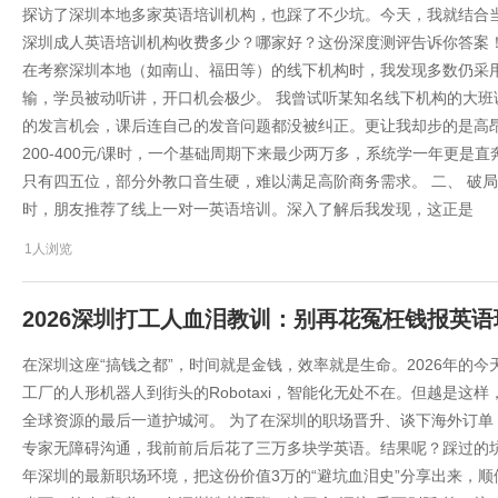
探访了深圳本地多家英语培训机构，也踩了不少坑。今天，我就结合当下
深圳成人英语培训机构收费多少？哪家好？这份深度测评告诉你答案！ 
在考察深圳本地（如南山、福田等）的线下机构时，我发现多数仍采用
输，学员被动听讲，开口机会极少。 我曾试听某知名线下机构的大班
的发言机会，课后连自己的发音问题都没被纠正。更让我却步的是高
200-400元/课时，一个基础周期下来最少两万多，系统学一年更
只有四五位，部分外教口音生硬，难以满足高阶商务需求。 二、 破局之
时，朋友推荐了线上一对一英语培训。深入了解后我发现，这正是
1人浏览
2026深圳打工人血泪教训：别再花冤枉钱报英
在深圳这座“搞钱之都”，时间就是金钱，效率就是生命。2026年的今
工厂的人形机器人到街头的Robotaxi，智能化无处不在。但越是这
全球资源的最后一道护城河。 为了在深圳的职场晋升、谈下海外订单
专家无障碍沟通，我前前后后花了三万多块学英语。结果呢？踩过的坑
年深圳的最新职场环境，把这份价值3万的“避坑血泪史”分享出来，