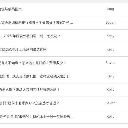
避坑与破局指南
King
【总结避坑经验】2026最新十大西安成人英语培训机构排行榜哪里学效果好？哪家性价比高？
Seven
！2026 年西安外教口语一对一怎么选？
Kelly
教英语怎么挑？上班族闭眼选这家
Kelly
名还有人不知道？怎么选才是好的？费用多少？
Seven
班族实话：成人英语别乱报！这样选省钱又能开口
Kelly
机构怎么选？职场人亲测高适配选班攻略！
Kelly
机构排行榜前十名哪家好？怎么选才合适？
Seven
【花了三万学费才明白】在西安学英语，性价比是‘算’出来的！我的线上一对一英语外教课选择逻辑
Kelly