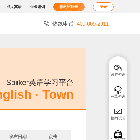
成人英语
企业培训
预约试听课
登录

热线电话
400-009-2911

课程咨询
Spiiker英语学习平台

glish · Town
在线咨询

预约试听

发布日期
点击