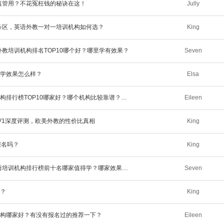
家真管用？不花冤枉钱的秘诀在这！
Jully
港务区，英语外教一对一培训机构如何选？​​
King
外教培训机构排名TOP10哪个好？哪里学有效果？
Seven
学效果怎么样？
Elsa
​【打工人亲测】西安成人英语口语培训机构排行榜TOP10哪家好？哪个机构比较靠谱？学习过的来推荐一下
Eileen
V1深度评测，欧美外教的性价比真相
King
报名吗？
King
【真实经验分享】2025最新洛阳成人英语培训机构排行榜前十名哪家值得学？哪家效果好？
Seven
？
King
机构哪家好？有没有报名过的推荐一下？
Eileen