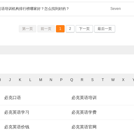
人英语培训机构排行榜哪家好？怎么找到好的？
Seven
第一页
前一页
1
2
下一页
最后一页
H
J
K
L
M
N
P
Q
R
S
T
W
X
必克口语
必克英语培训
必克英语学习
必克英语学费
必克英语价钱
必克英语官网