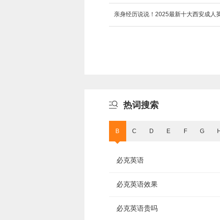
亲身经历说说！2025最新十大西安成

热词搜索
B
C
D
E
F
G
必克英语
必克英语效果
必克英语贵吗