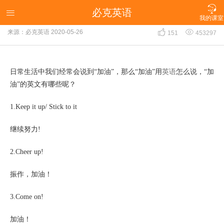

必克英语
“加油”用英语怎么说，“加油”的各种英文！

我的课室


来源：必克英语
2020-05-26
151
453297
英语
日常生活中我们经常会说到
“加油”，那么“加油”用
怎么说，“加
油”的英文有哪些呢？
1.Keep it up/ Stick to it
继续努力
!
2.Cheer up!
振作，加油！
3.Come on!
加油！