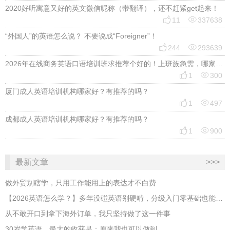
2020好听寓意又好的英文微信昵称（带翻译），还不赶紧get起来！


11
337638
“外国人”的英语怎么说？ 不要说成“Foreigner”！


244
293639
2026年在线商务英语口语培训班求推荐个好的！上班族急需，哪家好？


1
300
厦门成人英语培训机构哪家好？有推荐的吗？


1
497
成都成人英语培训机构哪家好？有推荐的吗？


1
900
最新文章
>>>
做外贸别瞎学，只用工作能用上的表达才不白费
【2026英语怎么学？】多年没碰英语别硬啃，分级入门零基础也能跟上
从不敢开口到拿下海外订单，我只坚持做了这一件事
30岁学英语，最大的收获是：原来我也可以做到