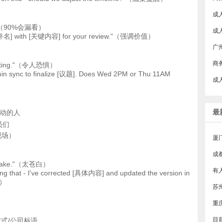
..."（90%会漏看）
[文件名] with [关键内容] for your review."（强调价值）
广
商
meeting."（令人恐惧）
in sync to finalize [议题]. Does Wed 2PM or Thu 11AM
成
最
行动的人
察员们
现场）
厦
成
mistake."（太苍白）
ing that - I've corrected [具体内容] and updated the version in
分）
方式/公司标语