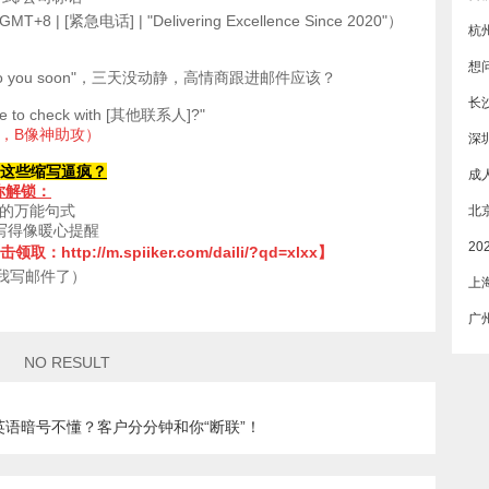
MT+8 | [紧急电话] | "Delivering Excellence Since 2020"）
杭
ack to you soon"，三天没动静，高情商跟进邮件应该？
长
 me to check with [其他联系人]?"
债，B像神助攻）
深
s"这些缩
写逼疯？
你解锁：
尬的万能句式
"写得像暖心提醒
击领取：
http://m.spiiker.com/daili/?qd=xlxx
】
我写邮件了）
上
NO RESULT
语暗号不懂？客户分分钟和你“断联”！