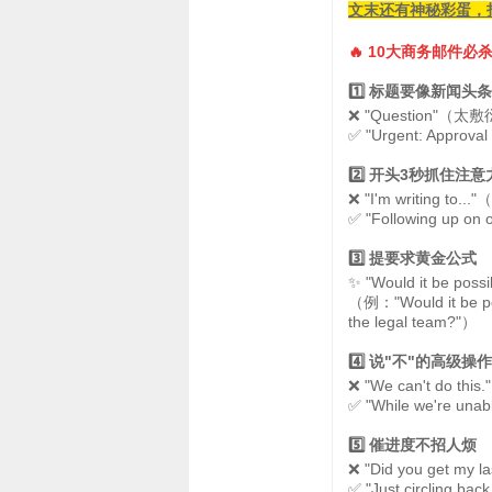
文末还有神秘彩蛋，
🔥 10大商务邮件必
1️⃣ 标题要像新闻头条
❌ "Question"（太
✅ "Urgent: Appro
2️⃣ 开头3秒抓住注意
❌ "I'm writing to
✅ "Following up o
3️⃣ 提要求黄金公式
✨ "Would it be poss
（例："Would it be pos
the legal team?"）
4️⃣ 说"不"的高级操作
❌ "We can't do th
✅ "While we're unabl
5️⃣ 催进度不招人烦
❌ "Did you get my
✅ "Just circling ba