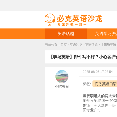
英语话题
英语学习资
当前位置：
首页
>
英语沙龙
>
英语话题
>
【职场英语
【职场英语】邮件写不好？小心客户
2025-08-06 17:08:54
标签:
商务英语口语
不吃香菜
当代职场人的两大未
邮件只配得到一个"O
别慌！今天送你一份
回专业户"。