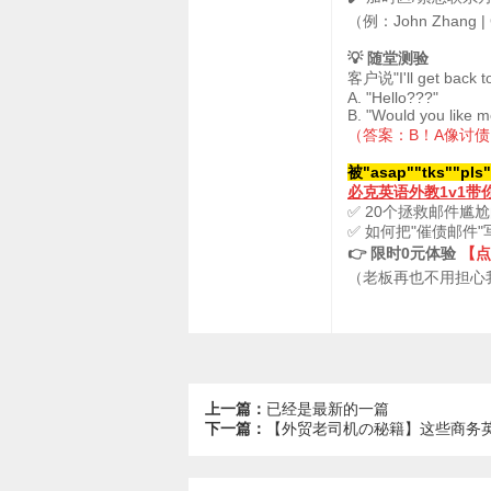
（例：John Zhang | G
💡 随堂测验
客户说"I'll get b
A. "Hello???"
B. "Would you like
（答案：B！A像讨
被"asap""tks""pl
必克英语外教1v1带
✅ 20个拯救邮件尴
✅ 如何把"催债邮件
👉 限时0元体验
【点
（老板再也不用担心
上一篇：
已经是最新的一篇
下一篇：
【外贸老司机の秘籍】这些商务英