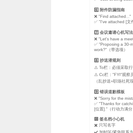
6️⃣ 附件防漏指南
❌ "Find attached
✅ "I've attached 
7️⃣ 会议邀请心机写法
❌ "Let's have a 
✅ "Proposing a 30-m
work?"（带选项）
8️⃣ 抄送潜规则
⚠️ To栏：必须采取
⚠️ Cc栏："FYI"观
（乱抄送=职场社死
9️⃣ 错误道歉模板
❌ "Sorry for the 
✅ "Thanks for catch
[位置]."（行动力满
🔟 签名档小心机
✖️ 只写名字
✔️ 加时区/紧急联系