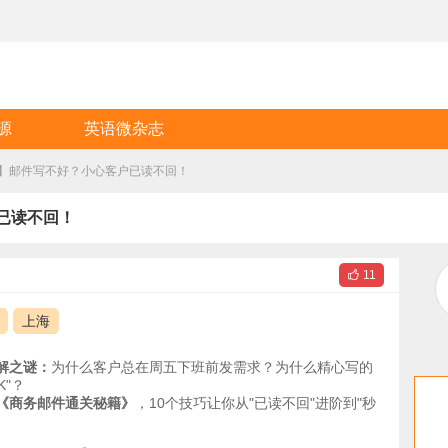
源
英语微杂志
】邮件写不好？小心客户已读不回！
已读不回！

11
上海
解之谜：
为什么客户总在周五下班前发需求？为什么精心写的
K"？
《商务邮件通关秘籍》
，10个技巧让你从"已读不回"进阶到"秒