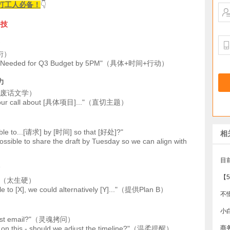
打工人必备！
👇
杀技
敷衍）
val Needed for Q3 Budget by 5PM"（具体+时间+行动）
力
..."（废话文学）
n our call about [具体项目]..."（直切主题）
ible to...[请求] by [时间] so that [好处]?"
相
sible to share the draft by Tuesday so we can align with
【
is."（太生硬）
e to [X], we could alternatively [Y]..."（提供Plan B）
 last email?"（灵魂拷问）
ck on this - should we adjust the timeline?"（温柔提醒）
商