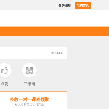
登录/注册
官网首页

51436

点赞
二维码
外教一对一课程领取
私人定制英语学习方法